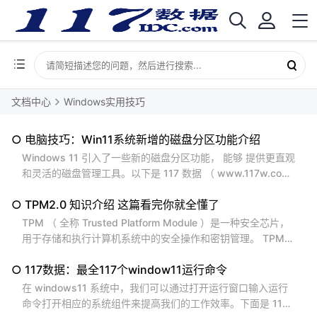
文档中心
Windows实用技巧
○ 电脑技巧：Win11系统新增的磁盘分区功能介绍
Windows 11 引入了一些新的磁盘分区功能， 能够 提供更直观
和灵活的磁盘管理工具。以下是 117 数据 （ www.117w.com
）给您整理的一些关于 Win11 系统新增的磁盘分区功能的介绍
○ TPM2.0 知识介绍 这篇看完你就全懂了
。 1. 窗口化磁盘管理工具： Windows 11...
TPM （ 全称 Trusted Platform Module ）是一种安全芯片，
用于存储和执行计算机系统中的安全操作和密钥管理。 TPM
2.0 是 TPM 规范的最新版本，引入了一些新功能和改进。以
○ 117数据：最全117个window11运行命令
下是 117 数据 （ www.117w.com ）整理的一些对于 TPM 2.
0 的知识介绍 。 1. 安全功能：...
在 windows11 系统中，我们可以通过打开运行窗口输入运行
命令打开相应的系统组件来提高我们的工作效率。下面是 117