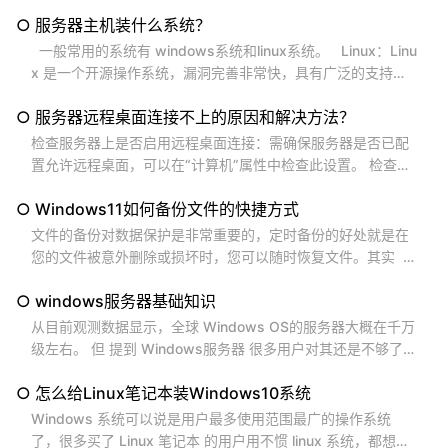
数据 （ www.117w.com ）为您整理的 117 个运行命令，您可
○ 服务器主机装什么系统？
以根据您的需求来使用以下命令。 Windows （版本） winv
er 设置...
一般常用的系统有 windows系统和linux系统。 Linux：Linu
x 是一个开源操作系统，漏洞完善非常快，具有广泛的支持和
大量的发行版可供选择，如Ubuntu、CentOS、Debian等。这
○ 服务器远程桌面连接不上的原因和解决方法？
些都是非常优秀的开源系统，功能大同小异。Linux操作系统通
常被认为是稳定、安全且灵活的选择，广泛应用于各种服务器
检查服务器上是否启用远程桌面连接：需确保服务器是否已配
领域，是目前占据主流的服务器系统。 ...
置允许远程桌面，可以在“计算机”属性中检查此设置。 检查服
务器的端口号：服务器默认的远程端口号是3389，通常情况下
○ Windows11如何备份文件的快捷方式
没修改过默认端口号的不需要输入，如果修改过就要在ip地址
后面输入再进行远程桌面连接。 检查服务器是否正常运行：可
文件的备份对数据保护是非常重要的，定时备份的好处就是在
以ping一下服务器，如果可以ping通，说明服务器是在线的，
您的文件被意外删除或损坏时，您可以随时恢复文件。其实
可以正常运行。...
Windows 11 备份文件的快捷方式与以前的 Windows 版本相
○ windows服务器基础知识
似。您可以按照 117 数据 （ www.117w.com ）为您提供的
以下步骤进行操作： 1. 按 Win + E...
从目前观测数据显示，全球 Windows OS的服务器大概在千万
级左右。 但 提到 Windows服务器 很多用户对其还是不够了
解。 以下是 117数据 （ www.117w.com）为您准备的 一些基
○ 怎么给Linux笔记本装Windows10系统
础知识， 希望 有助于您理解和使用 Windows服务器操作系
统： 1. Windows Server 操作系统：...
Windows 系统可以说是用户最多使用范围最广的操作系统
了，很多买了 Linux 笔记本 的用户用不惯 linux 系统，都想要