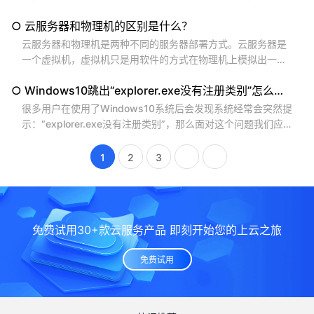
安装 成 Windows 10 操作系统， 其实方法很简单， 您 只 需
○ 云服务器和物理机的区别是什么？
要 根据 117 数据 （ www.117w.com ）为您整理的 以下几个
步骤 操作，就可以了。...
云服务器和物理机是两种不同的服务器部署方式。云服务器是
一个虚拟机，虚拟机只是用软件的方式在物理机上模拟出一个
新的电脑，硬件什么的都是模拟出来的，所以性能等会受到物
○ Windows10跳出“explorer.exe没有注册类别”怎么办？
理机的影响。但从成本上来看，云服务器的价格相对于物理机
（独立服务器）来说要便宜很多，一个月也就几十元到百元 ，
很多用户在使用了Windows10系统后会发现系统经常会突然提
年付的话几百元到千元不等，用户还可以根据自己的需要灵活
示：“explorer.exe没有注册类别”，那么面对这个问题我们应
调整和控制成本。可以参考 117数据...
该怎么解决呢？下面是117数据（ www.117w.com ）给大家准
备的解决方法，希望对大家有所帮助。 1.输入快捷键【WIN+
1
2
3
R】打开运行窗口，然后输入【services.msc】后按回车键。
（如下图所示）...
免费试用30+款云服务产品 即刻开始您的上云之旅
免费试用