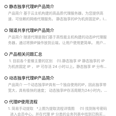
P数量超过50万个，1次可提取最大IP数量为100个；动态共享I
○ 静态独享代理IP产品简介
P有多个用户同时使用它，IP存活期普遍不长，动态共享套餐目
前分别有1-5分钟、5-15分钟、15-30分钟三种存活周期类
产品简介 基于云主机构建的高品质代理服务器，为您提供高
型，最长周期为30分钟，IP不支持用户自主释放，由系 统控制
速、可信赖的网络代理服务。 静态独享的IP为机房固定IP，IP
释放；...
可保持长时间在线; 目前支持提供了沿海近20座主要城市的静
○ 隧道共享代理IP产品简介
态IP地址。 使用静态独享代理IP可极大降低您的硬件采购和软
件搭建成本，大幅简化IT运维工作。 静态独享代理使用非常方
产品简介 隧道代理是我们基于高性能主机构建的动态IP代理服
便，只需几分钟，您就可以通过 API接口 获取代理IP并参照 代
务器，通过将换IP操作放到云端，让用户使用更简单。 用户无
码样例 集成到您的程序中。...
须更换IP，隧道代理会将用户发送的请求转发到不同的代理I
○ 产品相关问题汇总
P，转发周期可按需指定。 使用隧道代理，开发者接入隧道服
务即可，极大简化了编程的复杂度。 隧道代理同时支持HTTP
1. 目前各个套餐主要的区别 (1).静态独享 IP 静态独享的 IP
和Socks协议，提供丰富的换IP周期，并采用弹性请求数控
为机房固定 IP ， IP 可存活 24 小时以上。静态独享 IP 分布范
制，默认为5个请求数，需要更多的请求数需额外购买。...
围广， 全国各地主要城市均有分布。 ( 2).动态独享 IP
○ 动态独享代理IP产品简介
动态独享 IP...
产品简介 一个动态独享IP具有一个独自使用的IP，因此独享带
宽大，具有极快的速度； 动态独享IP存活周期为24小时内，用
户可以主动释放IP，IP存活时长能自由调节，灵活可控，最大
○ 代理IP使用流程
化的满足用户实际需求，您可根据业务需要的个数按需购买，
时长最短可以购买1天。 独享代理使用非常方便，只需几分
1. 简易手动提取 *上图为提取流程详情图 (1) 找到账号密码
钟，您就可以通过 API接口 获取代理IP并参照 代码样例 集成
进入会员中心，并在代理 IP 分类的业务列表中找到已购买的