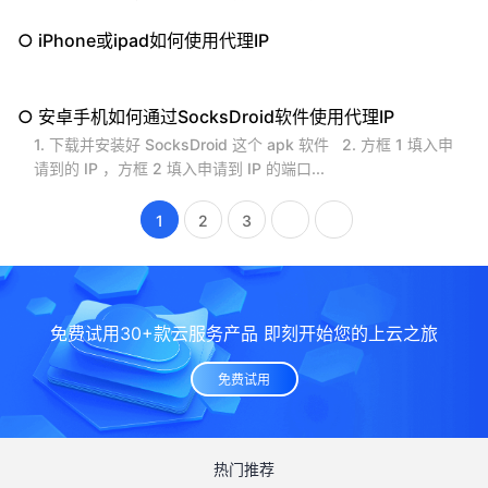
到您的程序中。 适合人群...
代理 IP业务常用 账号（ AuthKey ）; 业务密码（ AuthPwd
○ iPhone或ipad如何使用代理IP
）在业务详情中查看;...
○ 安卓手机如何通过SocksDroid软件使用代理IP
1. 下载并安装好 SocksDroid 这个 apk 软件 2. 方框 1 填入申
请到的 IP ，方框 2 填入申请到 IP 的端口...
1
2
3
免费试用30+款云服务产品 即刻开始您的上云之旅
免费试用
热门推荐