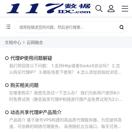
文档中心
云网融合
○ 代理IP使用问题解疑
我们将回答以下问题： 1.支持Http或者Socks5协议吗？ 2.怎
么购买代理IP？ 3.哪些场景下使用？ 4.怎么添加到指纹浏览
器？ 5.怎么连不上？ 6.怎么我购买的是xx地区，显示的不是这
○ 购买相关问题
个地区。 1.支持Http或者Socks5协议吗？ 我们目前的的代理I
P支持Http和Socks5协议（他们是同样的端口） 2.怎么购买代
在哪里购买？我想先测试一下怎么办？ 我们为新用户提供8小
理IP？...
时免费试用（静态独享代理IP和隧道代理产品免费试用为2小
时），马上联系客服开通试用。 进入购买页面 可以提供发票
○ 动态共享代理IP产品简介
吗？ 可以 的，购买后可直接在会员中心--财务管理--发票管理
去 申请发票 。 普票提供电子发票，您可自己在开票记录中下
产品简介 基于拨号VPS构建的高品质代理服务器，为您提供高
载； 专票提供纸质发票，我们会在5个工作日内开具发票并寄
速、可信赖的网络代理服务。 采用随机五位端口，每天可用的I
送到贵公司。...