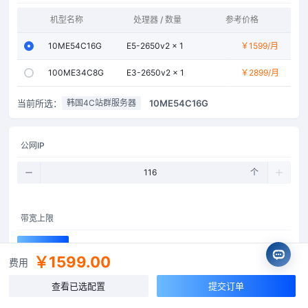
机型名称
处理器 / 数量
参考价格
内存
10ME54C16G
E5-2650v2 × 1
￥1599
/月
16GB
100ME34C8G
E3-2650v2 × 1
￥2899
/月
8GB
当前所选：
10ME54C16G
韩国4C站群服务器
公网IP
个
带宽上限
10Mbps
￥1599.00
费用
查看已选配置
提交订单
登录凭证