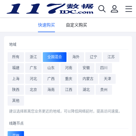
快速购买
自定义购买
地域
所有
浙江
全国混合
海外
辽宁
江苏
福建
广东
山东
河南
安徽
四川
上海
河北
广西
重庆
内蒙古
天津
陕西
北京
海南
江西
湖北
贵州
其他
建议选择距离您业务更近的地域，可以降低网络延时，提高访问速度。
线路节点
混拨