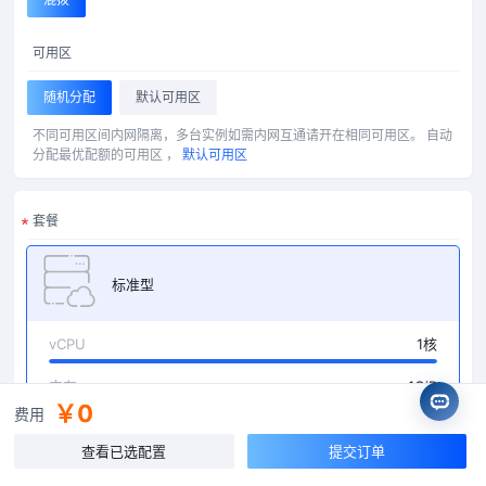
可用区
随机分配
默认可用区
不同可用区间内网隔离，多台实例如需内网互通请开在相同可用区。
自动
分配最优配额的可用区 ，
默认可用区
套餐
标准型
vCPU
1核
内存
1GiB
￥0
费用
磁盘
20GiB + 0iB
查看已选配置
提交订单
带宽
4Mbps