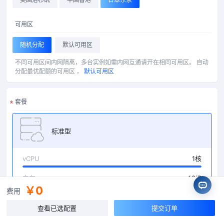
可用区
随机分配
默认可用区
不同可用区间内网隔离，多台实例如需内网互通请开在相同可用区。
自动
分配最优配额的可用区 ，
默认可用区
套餐
标准型
vCPU
1核
内存
1GiB
￥0
费用
磁盘
20GiB + 0iB
查看已选配置
提交订单
带宽
10Mbps