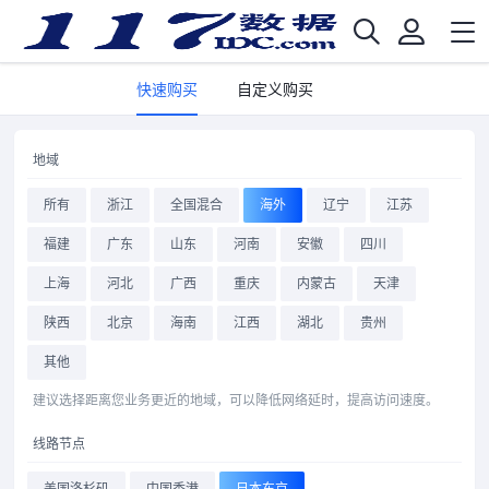
快速购买
自定义购买
地域
所有
浙江
全国混合
海外
辽宁
江苏
福建
广东
山东
河南
安徽
四川
上海
河北
广西
重庆
内蒙古
天津
陕西
北京
海南
江西
湖北
贵州
其他
建议选择距离您业务更近的地域，可以降低网络延时，提高访问速度。
线路节点
美国洛杉矶
中国香港
日本东京